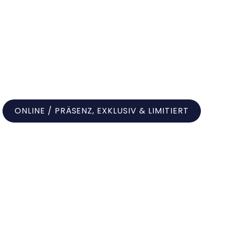
ME
FORMATE
ÜBER MICH
ACADEMY
BLOG
ONLINE / PRÄSENZ, EXKLUSIV & LIMITIERT
Fokus