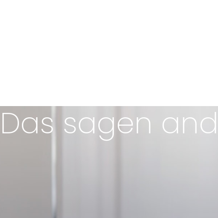
Augenhöhe. Du bekommst ehrliches, di
ohne Schönfärberei und konkrete Lösu
spezifischen Situationen. Wie ein erfa
deiner Seite.
Das sagen and