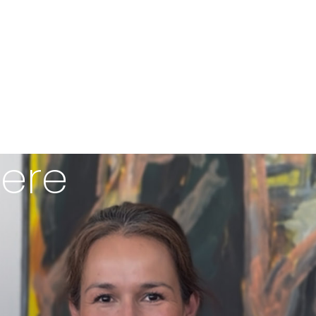
rektes Feedback
Begleitung und dir
ngen für deine
brauchen.
hrener Co-CEO an
ere