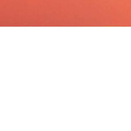
hrung,
CEOs und Gründerin
n. Kein
kritischen Wachst
isches Sparring auf
Transformationspro