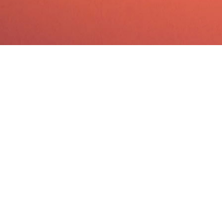
Direkter Zugang zu 25 Jahren CEO-Erfa
einschließlich Exits und Krisen-Navigatio
theoretisches Coaching, sondern prakt