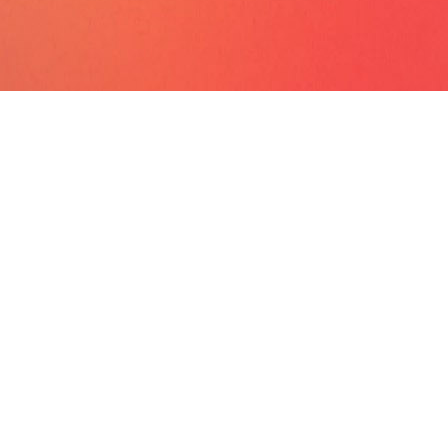
nen in komplexen Führungssituationen,
umsphasen oder
zessen, die maximale individuelle